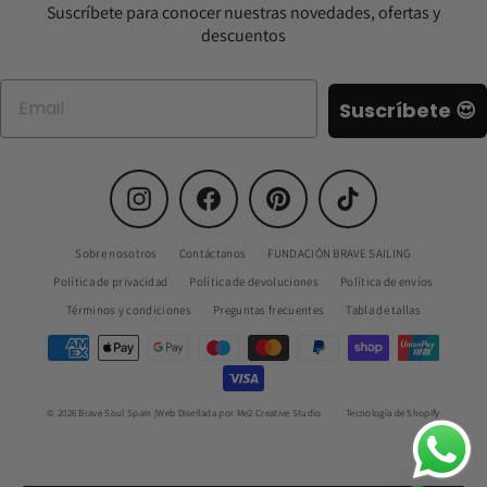
Suscríbete para conocer nuestras novedades, ofertas y
descuentos
Suscríbete 😍
Instagram
Facebook
Pinterest
TikTok
Sobre nosotros
Contáctanos
FUNDACIÓN BRAVE SAILING
Política de privacidad
Política de devoluciones
Política de envíos
Términos y condiciones
Preguntas frecuentes
Tabla de tallas
© 2026 Brave Soul Spain |Web Diseñada por Me2 Creative Studio
Tecnología de Shopify