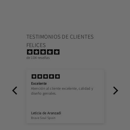
TESTIMONIOS DE CLIENTES
FELICES
de 104 reseñas
Excelente
Buena
Atención al cliente excelente, calidad y
Buena
diseño geniales.
calida
recom
Leticia de Aranzadi
José 
Brave Soul Spain
Camisa